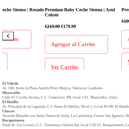
o
Premium Baby Coche Sienna | Azul
Premium Baby Coche Flex
Celeste
€
199.99
€
169.99
€
219.99
€
179.99
Agregar al Carrit
Agregar al Carrito
Ver Carrito
Ver Carrito