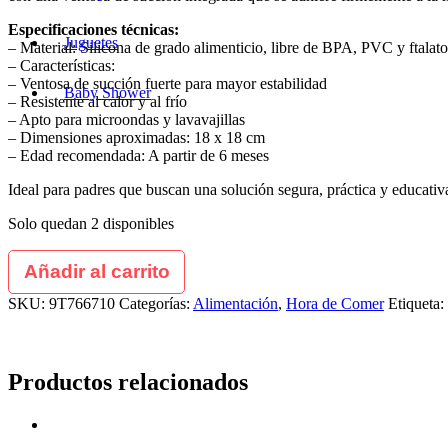
Especificaciones técnicas:
Juguetes
– Material: Silicona de grado alimenticio, libre de BPA, PVC y ftalato
– Características:
– Ventosa de succión fuerte para mayor estabilidad
Baby Shower
– Resistente al calor y al frío
– Apto para microondas y lavavajillas
– Dimensiones aproximadas: 18 x 18 cm
– Edad recomendada: A partir de 6 meses
Ideal para padres que buscan una solución segura, práctica y educati
Solo quedan 2 disponibles
Añadir al carrito
SKU:
9T766710
Categorías:
Alimentación
,
Hora de Comer
Etiqueta:
Productos relacionados