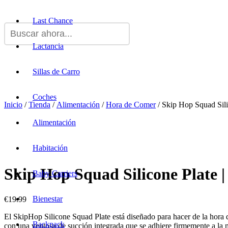
Last Chance
Lactancia
Sillas de Carro
Coches
Inicio
/
Tienda
/
Alimentación
/
Hora de Comer
/ Skip Hop Squad Sili
Alimentación
Habitación
Skip Hop Squad Silicone Plate |
Baby Carriers
Bienestar
€
19.99
El SkipHop Silicone Squad Plate está diseñado para hacer de la hora d
Backpack
con una ventosa de succión integrada que se adhiere firmemente a la m