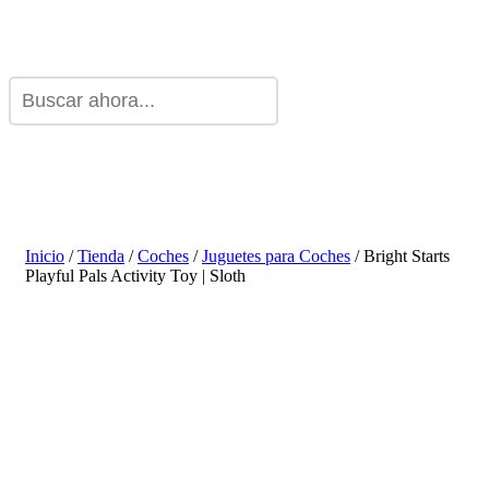
Inicio
/
Tienda
/
Coches
/
Juguetes para Coches
/ Bright Starts
Playful Pals Activity Toy | Sloth