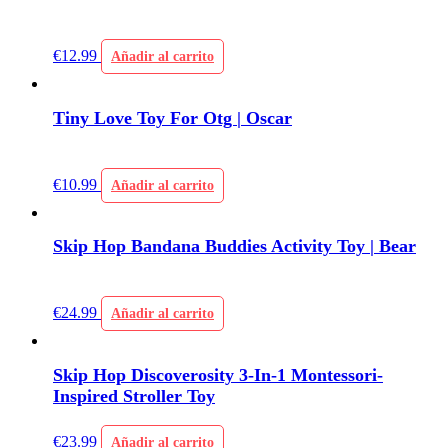
€
12.99
Añadir al carrito
Tiny Love Toy For Otg | Oscar
€
10.99
Añadir al carrito
Skip Hop Bandana Buddies Activity Toy | Bear
€
24.99
Añadir al carrito
Skip Hop Discoverosity 3-In-1 Montessori-
Inspired Stroller Toy
€
23.99
Añadir al carrito