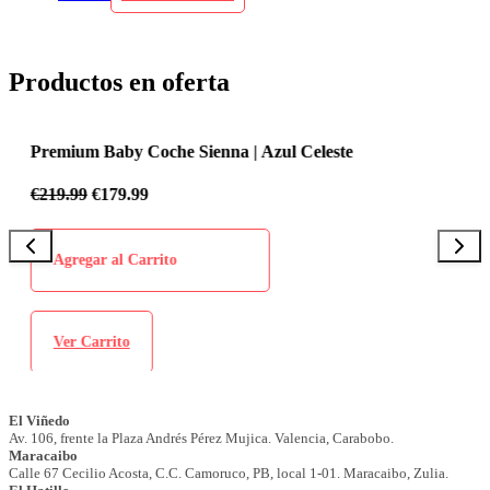
Productos en oferta
Premium Baby Coche Sienna | Azul Celeste
P
€
219.99
€
179.99
€
Agregar al Carrito
Ver Carrito