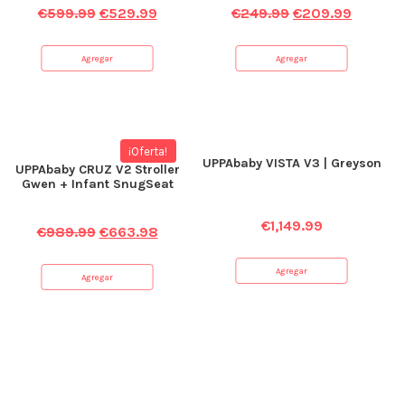
€
599.99
€
529.99
€
249.99
€
209.99
Agregar
Agregar
¡Oferta!
UPPAbaby VISTA V3 | Greyson
UPPAbaby CRUZ V2 Stroller
Gwen + Infant SnugSeat
€
1,149.99
€
989.99
€
663.98
Agregar
Agregar