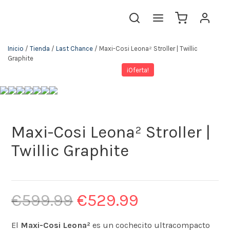
Inicio
/
Tienda
/
Last Chance
/ Maxi-Cosi Leona² Stroller | Twillic
Graphite
¡Oferta!
Maxi-Cosi Leona² Stroller |
Twillic Graphite
€
599.99
€
529.99
El
Maxi-Cosi Leona²
es un cochecito ultracompacto