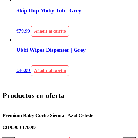
Skip Hop Moby Tub | Grey
€
79.99
Añadir al carrito
Ubbi Wipes Dispenser | Grey
€
36.99
Añadir al carrito
Productos en oferta
Premium Baby Coche Sienna | Azul Celeste
P
€
219.99
€
179.99
€