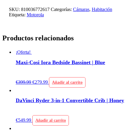
SKU:
810036772617
Categorías:
Cámaras
,
Habitación
Etiqueta:
Motorola
Productos relacionados
¡Oferta!
Maxi-Cosi Iora Bedside Bassinet | Blue
€
399.99
€
279.99
Añadir al carrito
DaVinci Ryder 3-in-1 Convertible Crib | Honey
€
549.99
Añadir al carrito