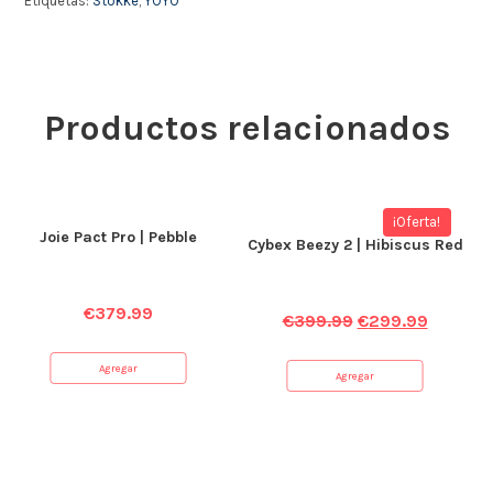
Etiquetas:
Stokke
,
YOYO
Productos relacionados
¡Oferta!
Joie Pact Pro | Pebble
Cybex Beezy 2 | Hibiscus Red
€
379.99
€
399.99
€
299.99
Agregar
Agregar