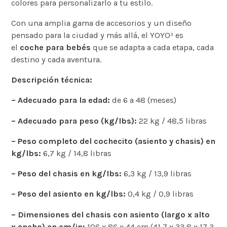
colores para personalizarlo a tu estilo.
Con una amplia gama de accesorios y un diseño
pensado para la ciudad y más allá, el YOYO³ es
el
coche para bebés
que se adapta a cada etapa, cada
destino y cada aventura.
Descripción técnica:
– Adecuado para la edad:
de 6 a 48 (meses)
– Adecuado para peso (kg/lbs):
22 kg / 48,5 libras
– Peso completo del cochecito (asiento y chasis) en
kg/lbs:
6,7 kg / 14,8 libras
– Peso del chasis en kg/lbs:
6,3 kg / 13,9 libras
– Peso del asiento en kg/lbs:
0,4 kg / 0,9 libras
– Dimensiones del chasis con asiento (largo x alto
x ancho) en cm/in:
106 x 86 x 44 cm (41,7 x 33,8 x 17,3