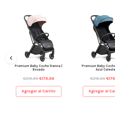
Premium Baby Coche Sienna |
Premium Baby Coche
Rosado
Azul Celest
€
219.99
€
179.99
€
219.99
€
179
Agregar al Carrito
Agregar al Car