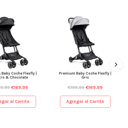
Baby Coche Flexfly |
Premium Baby Coche Flexfly |
ro & Chocolate
Gris
99.99
€
169.99
€
199.99
€
169.99
egar al Carrito
Agregar al Carrito