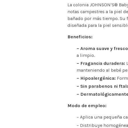
La colonia JOHNSON’S® Baby
notas campestres a la piel d
bañado por más tiempo. Su f
diseñada para la piel sensibl
Beneficios:
– Aroma suave y fresco
a limpio.
– Fragancia duradera:
L
manteniendo al bebé per
– Hipoalergénica:
Formu
– Sin parabenos ni ftal
– Dermatológicamente
Modo de empleo:
– Aplica una pequeña ca
– Distribuye homogéneam