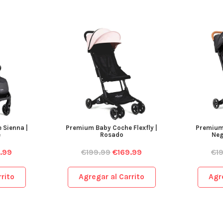
 Sienna |
Premium Baby Coche Flexfly |
Premium 
e
Rosado
Neg
.99
€
199.99
€
169.99
€
1
rito
Agregar al Carrito
Agr