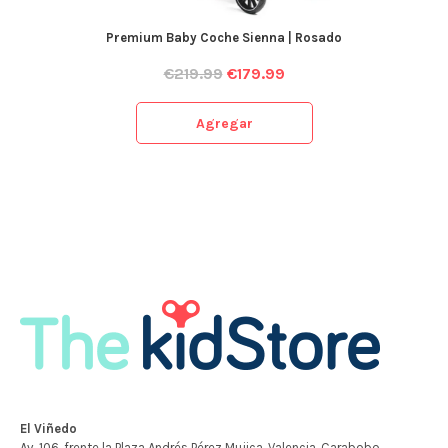
Premium Baby Coche Sienna | Rosado
€
219.99
€
179.99
Agregar