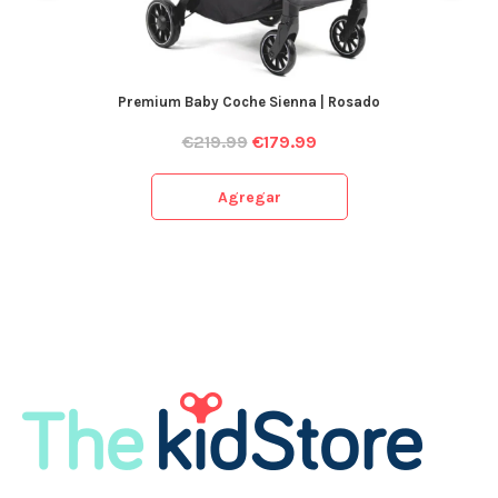
Premium Baby Coche Sienna | Rosado
€
219.99
€
179.99
Agregar