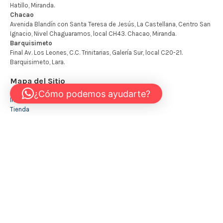
Mapa del Sitio
¿Cómo podemos ayudarte?
Inicio
Tienda
Mi cuenta
Carrito
Contáctanos
+58 424 451 0439
INFO@KIDSTORE.COM.VE
© 2026 - The Kidstore