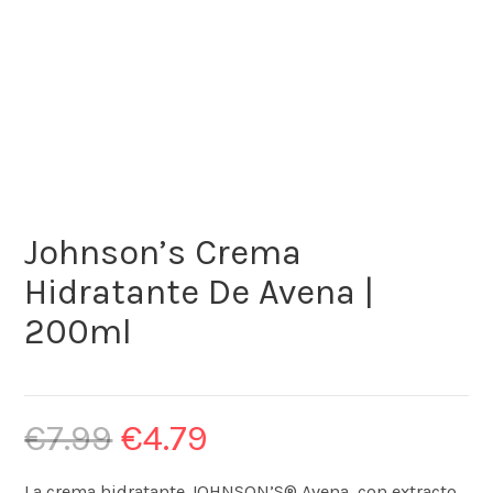
Johnson’s Crema
Hidratante De Avena |
200ml
€
7.99
€
4.79
La crema hidratante JOHNSON’S® Avena, con extracto