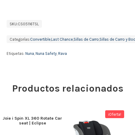
SKU:
CS05116TSL
Categorías:
Convertible
,
Last Chance
,
Sillas de Carro
,
Sillas de Carro y Bo
Etiquetas:
Nuna
,
Nuna Safety
,
Rava
Productos relacionados
¡Oferta!
Joie i Spin XL 360 Rotate Car
seat | Eclipse