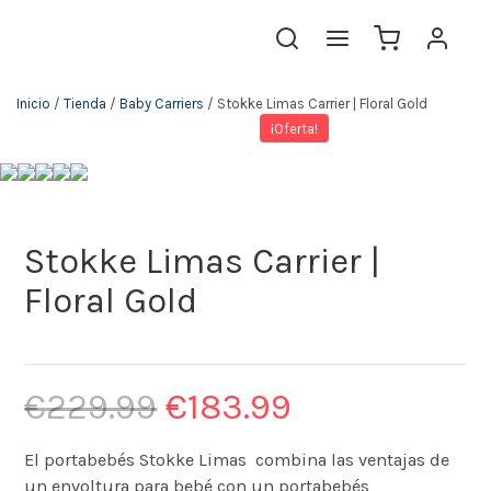
Inicio
/
Tienda
/
Baby Carriers
/ Stokke Limas Carrier | Floral Gold
¡Oferta!
Stokke Limas Carrier |
Floral Gold
€
229.99
€
183.99
El portabebés Stokke Limas combina las ventajas de
un envoltura para bebé con un portabebés