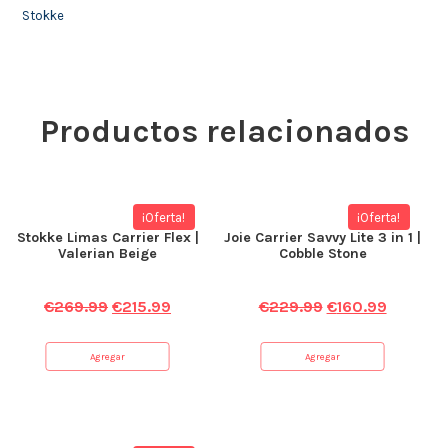
Stokke
Productos relacionados
¡Oferta!
¡Oferta!
Stokke Limas Carrier Flex |
Joie Carrier Savvy Lite 3 in 1 |
Valerian Beige
Cobble Stone
€
269.99
€
215.99
€
229.99
€
160.99
Agregar
Agregar