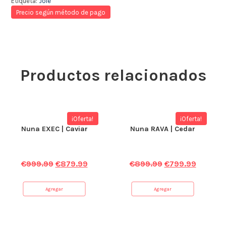
Etiqueta:
Joie
Precio según método de pago
Productos relacionados
¡Oferta!
¡Oferta!
Nuna EXEC | Caviar
Nuna RAVA | Cedar
€
999.99
€
879.99
€
899.99
€
799.99
Agregar
Agregar