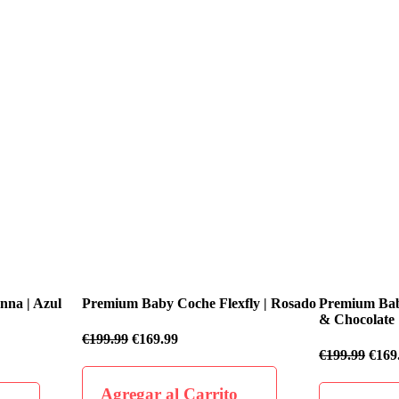
xfly | Rosado
Premium Baby Coche Flexfly | Negro
Premium Bab
& Chocolate
€
199.99
€
16
€
199.99
€
169.99
o
Agregar