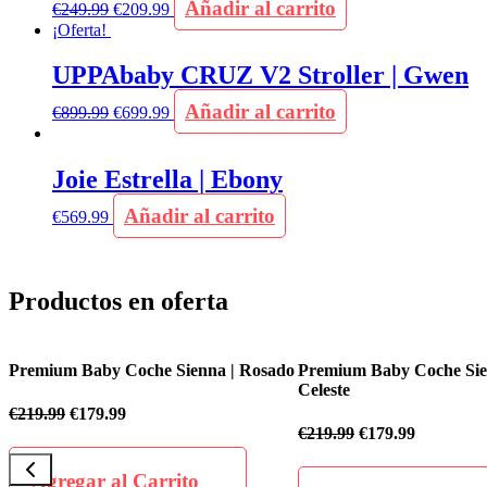
Añadir al carrito
€
249.99
€
209.99
¡Oferta!
UPPAbaby CRUZ V2 Stroller | Gwen
Añadir al carrito
€
899.99
€
699.99
Joie Estrella | Ebony
Añadir al carrito
€
569.99
Productos en oferta
do
Premium Baby Coche Sienna | Azul
Premium Baby Coche Fle
Celeste
€
199.99
€
169.99
€
219.99
€
179.99
Agregar al Carrit