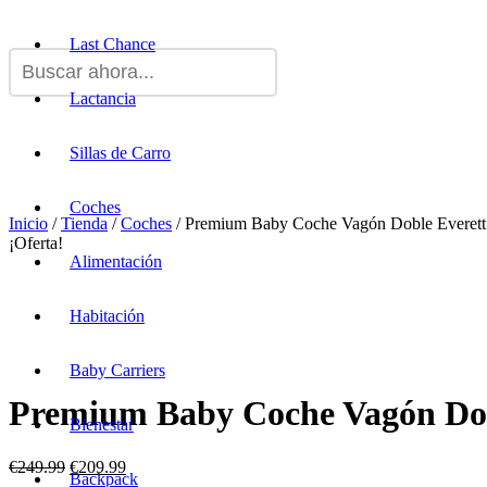
Last Chance
Lactancia
Sillas de Carro
Coches
Inicio
/
Tienda
/
Coches
/ Premium Baby Coche Vagón Doble Everett
¡Oferta!
Alimentación
Habitación
Baby Carriers
Premium Baby Coche Vagón Dobl
Bienestar
€
249.99
€
209.99
Backpack