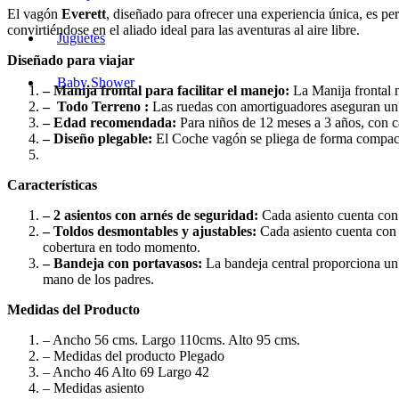
El vagón
Everett
, diseñado para ofrecer una experiencia única, es p
convirtiéndose en el aliado ideal para las aventuras al aire libre.
Juguetes
Diseñado para viajar
Baby Shower
– Manija frontal para facilitar el manejo:
La Manija frontal n
– Todo Terreno :
Las ruedas con amortiguadores aseguran un p
– Edad recomendada:
Para niños de 12 meses a 3 años, con c
– Diseño plegable:
El Coche vagón se pliega de forma compacta 
Características
– 2 asientos con arnés de seguridad:
Cada asiento cuenta con 
– Toldos desmontables y ajustables:
Cada asiento cuenta con s
cobertura en todo momento.
– Bandeja con portavasos:
La bandeja central proporciona un e
mano de los padres.
Medidas del Producto
– Ancho 56 cms. Largo 110cms. Alto 95 cms.
– Medidas del producto Plegado
– Ancho 46 Alto 69 Largo 42
– Medidas asiento