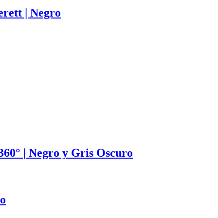
ett | Negro
60° | Negro y Gris Oscuro
do