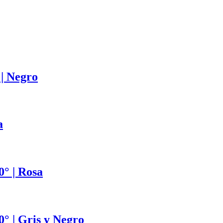
| Negro
a
° | Rosa
° | Gris y Negro