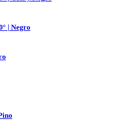
0° | Negro
ro
Pino