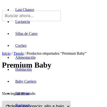
Last Chance
Lactancia
Sillas de Carro
Coches
Inicio
/
Tienda
/ Productos etiquetados “Premium Baby”
Alimentación
Premium Baby
Habitación
Baby Carriers
Bienestar
Showing all 98 results
Backpack