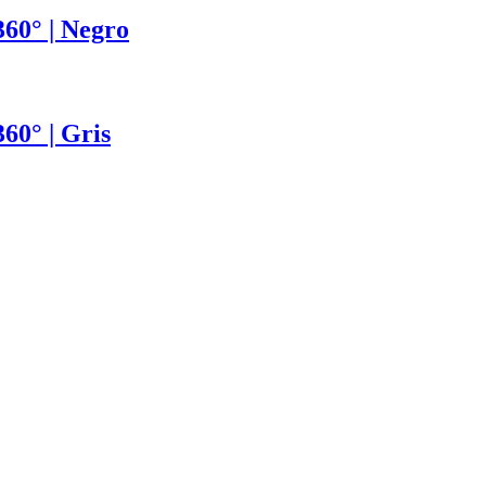
60° | Negro
60° | Gris