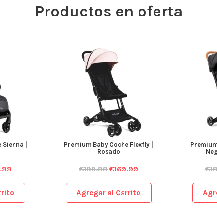
Productos en oferta
 Sienna |
Premium Baby Coche Flexfly |
Premium 
e
Rosado
Neg
.99
€
199.99
€
169.99
€
1
rito
Agregar al Carrito
Agr