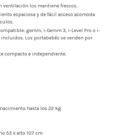
n ventilación los mantiene frescos.
iento espaciosa y de fácil acceso acomoda
culos.
compatible: gemm, i-Gemm 3, i-Level Pro o i-
incluidos. Los portabebés se venden por
te compacto e independiente.
nacimiento hasta los 22 kg
:
cho 53 x alto 107 cm