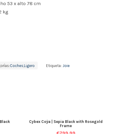
cho 53 x alto 78 cm
2 kg
orías:
Coches
,
Ligero
Etiqueta:
Joie
 Black
Cybex Coÿa | Sepia Black with Rosegold
Frame
€
799.99