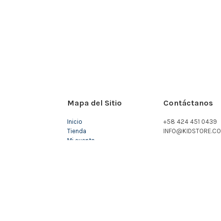
Mapa del Sitio
Contáctanos
Inicio
+58 424 451 0439
Tienda
INFO@KIDSTORE.CO
Mi cuenta
Carrito