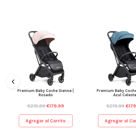
Premium Baby Coche Sienna |
Premium Baby Coche
Rosado
Azul Celest
€
219.99
€
179.99
€
219.99
€
179
Agregar al Carrito
Agregar al Car