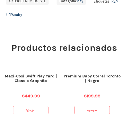
SKU:
1601-REM-US-STL
Categoría:
Play
Etiquetas:
REMI
,
UPPAbaby
Productos relacionados
Maxi-Cosi Swift Play Yard |
Premium Baby Corral Toronto
Classic Graphite
| Negro
€
449.99
€
199.99
Agregar
Agregar