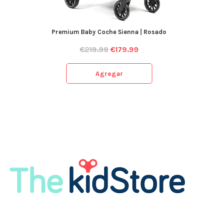
Premium Baby Coche Sienna | Rosado
€
219.99
€
179.99
Agregar