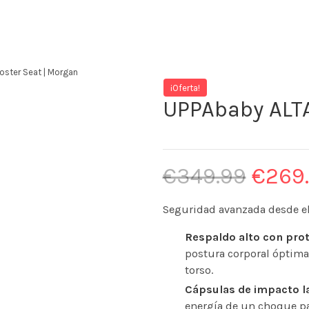
oster Seat | Morgan
¡Oferta!
UPPAbaby ALTA
€
349.99
€
269
Seguridad avanzada desde el
Respaldo alto con prot
postura corporal óptima
torso.
Cápsulas de impacto la
energía de un choque p