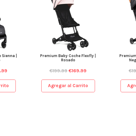
 Sienna |
Premium Baby Coche Flexfly |
Premium 
e
Rosado
Neg
.99
€
199.99
€
169.99
€
1
rito
Agregar al Carrito
Agr