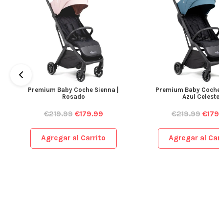
Premium Baby Coche Sienna |
Premium Baby Coche
Rosado
Azul Celest
€
219.99
€
179.99
€
219.99
€
179
Agregar al Carrito
Agregar al Car