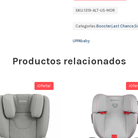
SKU:
1319-ALT-US-MOR
Categorías:
Booster
,
Last Chance
,
Si
UPPAbaby
Productos relacionados
¡Oferta!
¡Ofer