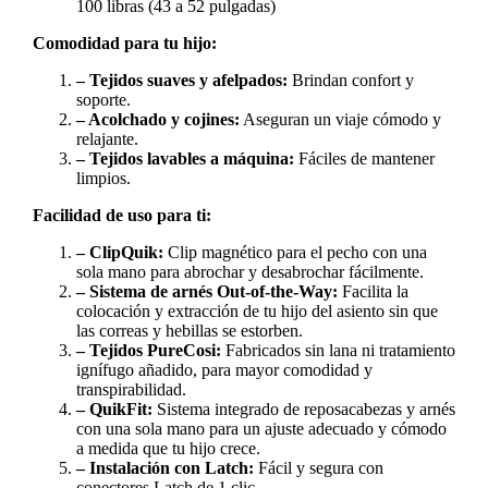
100 libras (43 a 52 pulgadas)
Comodidad para tu hijo:
– Tejidos suaves y afelpados:
Brindan confort y
soporte.
– Acolchado y cojines:
Aseguran un viaje cómodo y
relajante.
– Tejidos lavables a máquina:
Fáciles de mantener
limpios.
Facilidad de uso para ti:
– ClipQuik:
Clip magnético para el pecho con una
sola mano para abrochar y desabrochar fácilmente.
– Sistema de arnés Out-of-the-Way:
Facilita la
colocación y extracción de tu hijo del asiento sin que
las correas y hebillas se estorben.
– Tejidos PureCosi:
Fabricados sin lana ni tratamiento
ignífugo añadido, para mayor comodidad y
transpirabilidad.
– QuikFit:
Sistema integrado de reposacabezas y arnés
con una sola mano para un ajuste adecuado y cómodo
a medida que tu hijo crece.
– Instalación con Latch:
Fácil y segura con
conectores Latch de 1 clic.