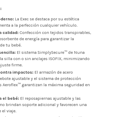
:
oderno:
La Exec se destaca por su estética
enta a la perfección cualquier vehículo.
a calidad:
Confección con tejidos transpirables,
sorbente de energía para garantizar la
de tu bebé.
sencilla:
El sistema SimplySecure™ de Nuna
e la silla con o sin anclajes ISOFIX, minimizando
juste firme.
contra impactos:
El armazón de acero
rrebote ajustable y el sistema de protección
es Aeroflex™ garantizan la máxima seguridad en
 el bebé:
El reposapiernas ajustable y las
ino brindan soporte adicional y favorecen una
el viaje.