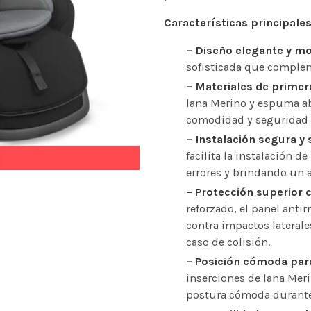
Características principales
– Diseño elegante y m
sofisticada que complem
– Materiales de primer
lana Merino y espuma ab
comodidad y seguridad 
– Instalación segura y 
facilita la instalación d
errores y brindando un a
– Protección superior 
reforzado, el panel anti
contra impactos lateral
caso de colisión.
– Posición cómoda para
inserciones de lana Mer
postura cómoda durante 