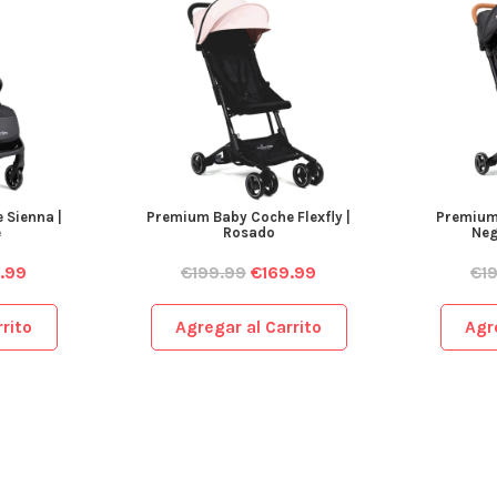
 Sienna |
Premium Baby Coche Flexfly |
Premium 
e
Rosado
Neg
.99
€
199.99
€
169.99
€
1
rito
Agregar al Carrito
Agr