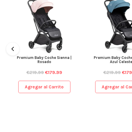
Premium Baby Coche Sienna |
Premium Baby Coche
Rosado
Azul Celest
€
219.99
€
179.99
€
219.99
€
179
Agregar al Carrito
Agregar al Car