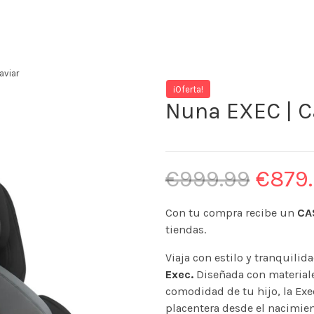
aviar
¡Oferta!
Nuna EXEC | C
€
999.99
€
879
Con tu compra recibe un
CA
tiendas.
Viaja con estilo y tranquilid
Exec.
Diseñada con materiale
comodidad de tu hijo, la Exe
placentera desde el nacimient