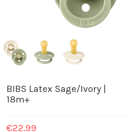
BIBS Latex Sage/Ivory |
18m+
€
22.99