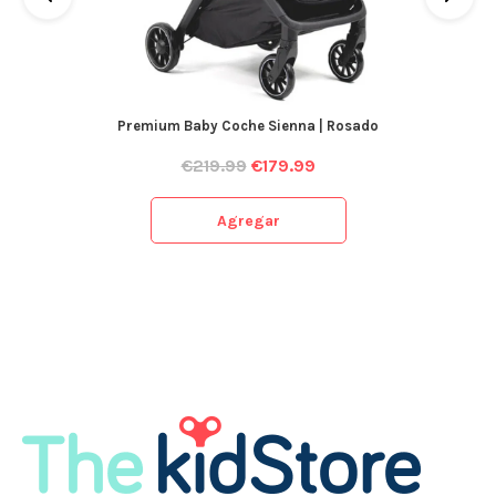
Premium Baby Coche Sienna | Rosado
€
219.99
€
179.99
Agregar