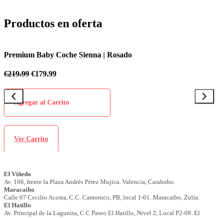
Productos en oferta
ium Baby Coche Sienna | Rosado
Premiu
.99
€
179.99
€
219.9
gregar al Carrito
Agre
er Carrito
Ver 