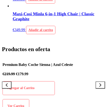
Maxi-Cosi Minla 6-in-1 High Chair | Classic
Graphite
€
349.99
Añadir al carrito
Productos en oferta
Premium Baby Coche Sienna | Azul Celeste
P
€
219.99
€
179.99
€
Agregar al Carrito
Ver Carrito