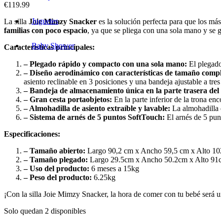
€
119.99
Juguetes
La silla
Joie Mimzy Snacker
es la solución perfecta para que los má
familias con poco espacio
, ya que se pliega con una sola mano y se g
Baby Shower
Características principales:
– Plegado rápido y compacto con una sola mano:
El plegado 
– Diseño aerodinámico con características de tamaño compl
asiento reclinable en 3 posiciones y una bandeja ajustable a tre
– Bandeja de almacenamiento única en la parte trasera del 
– Gran cesta portaobjetos:
En la parte inferior de la trona en
– Almohadilla de asiento extraíble y lavable:
La almohadilla d
– Sistema de arnés de 5 puntos SoftTouch:
El arnés de 5 punt
Especificaciones:
– Tamaño abierto:
Largo 90,2 cm x Ancho 59,5 cm x Alto 10
– Tamaño plegado:
Largo 29.5cm x Ancho 50.2cm x Alto 91
– Uso del producto:
6 meses a 15kg
– Peso del producto:
6.25kg
¡Con la silla Joie Mimzy Snacker, la hora de comer con tu bebé será u
Solo quedan 2 disponibles