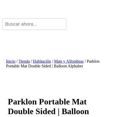
Inicio
/
Tienda
/
Habitación
/
Mats y Alfombras
/ Parklon
Portable Mat Double Sided | Balloon Alphabet
Parklon Portable Mat
Double Sided | Balloon