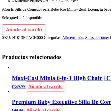
– Material: Plástico – Aluminio – Poliéster
¡Con la Silla de Comedor para Bebé Joie Mimzy 2en1 Logan, tu bebé d
Solo quedan 2 disponibles
Añadir al carrito
SKU:
H1013ECACH000
Categorías:
Alimentación
,
Sillas de comer
Productos relacionados
Maxi-Cosi Minla 6-in-1 High Chair | C
Añadir al carrito
€
349.99
Premium Baby Executive Silla De Come
Añadir al carrito
€
99.99