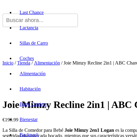
Last Chance
Lactancia
Sillas de Carro
Coches
Inicio
/
Tienda
/
Alimentación
/ Joie Mimzy Recline 2in1 | ABC Char
Alimentación
Habitación
Joie Mimzy Recline 2in1 | ABC 
Baby Carriers
Bienestar
€
199.99
La Silla de Comedor para Bebé
Joie Mimzy 2en1 Logan
es la compa
Backpack
seguridad durante cada bocado, mientras que sus características versáti