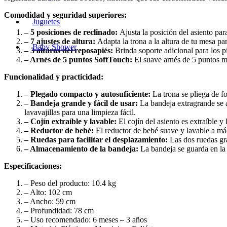
Comodidad y seguridad superiores:
Juguetes
– 5 posiciones de reclinado:
Ajusta la posición del asiento pa
– 7 ajustes de altura:
Adapta la trona a la altura de tu mesa pa
Baby Shower
– 3 alturas del reposapiés:
Brinda soporte adicional para los p
– Arnés de 5 puntos SoftTouch:
El suave arnés de 5 puntos m
Funcionalidad y practicidad:
– Plegado compacto y autosuficiente:
La trona se pliega de f
– Bandeja grande y fácil de usar:
La bandeja extragrande se a
lavavajillas para una limpieza fácil.
– Cojín extraíble y lavable:
El cojín del asiento es extraíble y
– Reductor de bebé:
El reductor de bebé suave y lavable a má
– Ruedas para facilitar el desplazamiento:
Las dos ruedas gra
– Almacenamiento de la bandeja:
La bandeja se guarda en la 
Especificaciones:
– Peso del producto: 10.4 kg
– Alto: 102 cm
– Ancho: 59 cm
– Profundidad: 78 cm
– Uso recomendado: 6 meses – 3 años