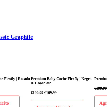
ssic Graphite
fly | Rosado
Premium Baby Coche Flexfly | Negro
Premium Baby
& Chocolate
€
199.99
€
169
€
199.99
€
169.99
o
Agregar 