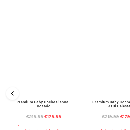
Premium Baby Coche Sienna |
Premium Baby Coche
Rosado
Azul Celest
€
219.99
€
179.99
€
219.99
€
179