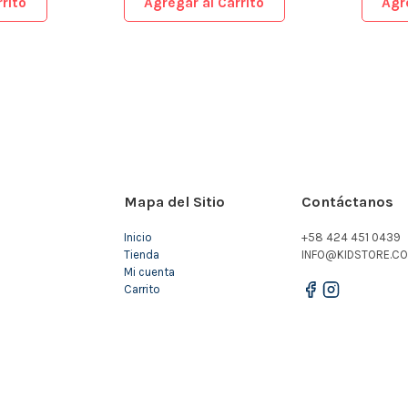
rito
Agregar al Carrito
Agr
Mapa del Sitio
Contáctanos
Inicio
+58 424 451 0439
Tienda
INFO@KIDSTORE.CO
Mi cuenta
Carrito