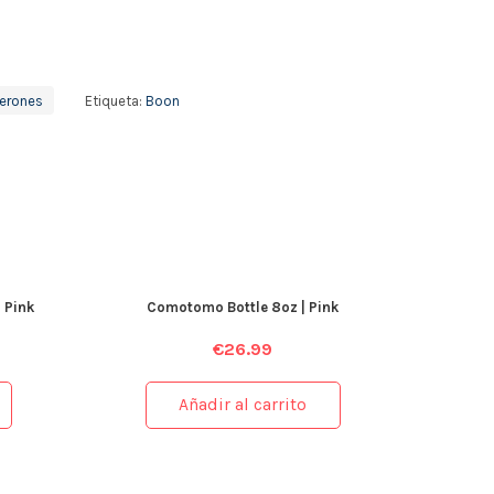
erones
Etiqueta:
Boon
 Pink
Comotomo Bottle 8oz | Pink
€
26.99
Añadir al carrito