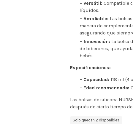
– Versátil:
Compatible co
líquidos.
– Ampliable:
Las bolsas 
manera de complementar
asegurando que siempre
– Innovación:
La bolsa d
de biberones, que ayuda
bebés.
Especificaciones:
– Capacidad:
118 ml (4 o
– Edad recomendada:
0
Las bolsas de silicona NURSH
después de cierto tiempo de
Solo quedan 2 disponibles