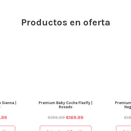
Productos en oferta
 Sienna |
Premium Baby Coche Flexfly |
Premium 
e
Rosado
Neg
.99
€
199.99
€
169.99
€
1