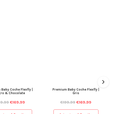
Baby Coche Flexfly |
Premium Baby Coche Flexfly |
ro & Chocolate
Gris
99.99
€
169.99
€
199.99
€
169.99