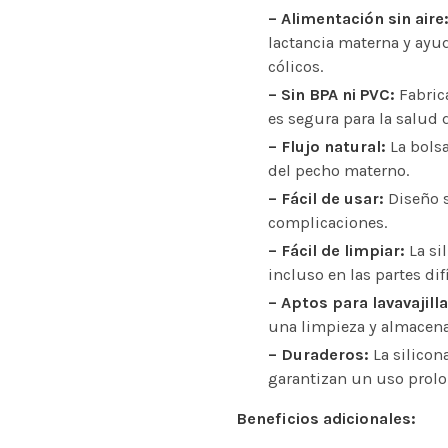
– Alimentación sin aire
lactancia materna y ayu
cólicos.
– Sin BPA ni PVC:
Fabrica
es segura para la salud 
– Flujo natural:
La bolsa
del pecho materno.
– Fácil de usar:
Diseño s
complicaciones.
– Fácil de limpiar:
La sil
incluso en las partes dif
– Aptos para lavavajil
una limpieza y almacen
– Duraderos:
La silicona
garantizan un uso prol
Beneficios adicionales: