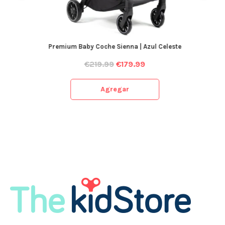
Premium Baby Coche Sienna | Azul Celeste
€
219.99
€
179.99
Agregar