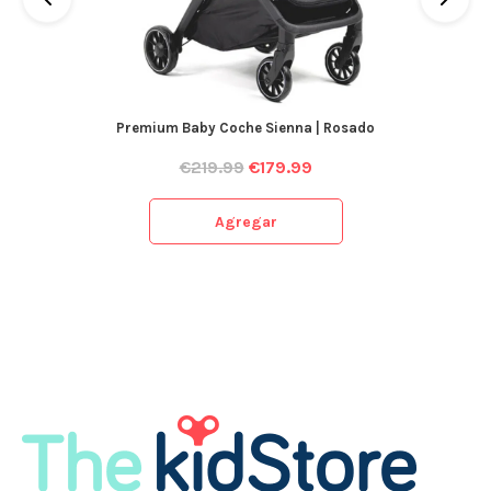
Premium Baby Coche Sienna | Rosado
€
219.99
€
179.99
Agregar