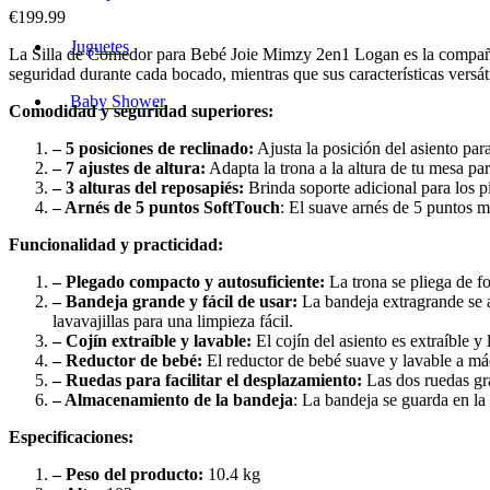
€
199.99
Juguetes
La Silla de Comedor para Bebé Joie Mimzy 2en1 Logan es la compañer
seguridad durante cada bocado, mientras que sus características versáti
Baby Shower
Comodidad y seguridad superiores:
– 5 posiciones de reclinado:
Ajusta la posición del asiento pa
– 7 ajustes de altura:
Adapta la trona a la altura de tu mesa pa
– 3 alturas del reposapiés:
Brinda soporte adicional para los p
– Arnés de 5 puntos SoftTouch
: El suave arnés de 5 puntos 
Funcionalidad y practicidad:
– Plegado compacto y autosuficiente:
La trona se pliega de f
– Bandeja grande y fácil de usar:
La bandeja extragrande se a
lavavajillas para una limpieza fácil.
– Cojín extraíble y lavable:
El cojín del asiento es extraíble y
– Reductor de bebé:
El reductor de bebé suave y lavable a má
– Ruedas para facilitar el desplazamiento:
Las dos ruedas gra
– Almacenamiento de la bandeja
: La bandeja se guarda en la 
Especificaciones:
– Peso del producto:
10.4 kg