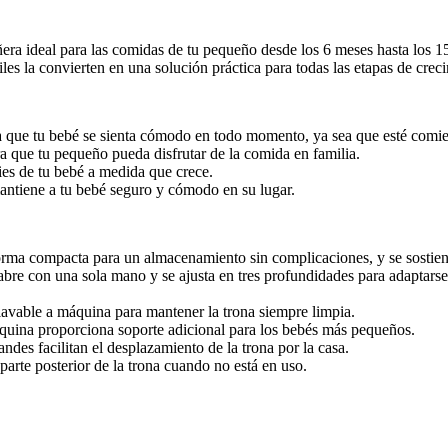
a ideal para las comidas de tu pequeño desde los 6 meses hasta los 1
les la convierten en una solución práctica para todas las etapas de crec
ra que tu bebé se sienta cómodo en todo momento, ya sea que esté com
ra que tu pequeño pueda disfrutar de la comida en familia.
ies de tu bebé a medida que crece.
mantiene a tu bebé seguro y cómodo en su lugar.
orma compacta para un almacenamiento sin complicaciones, y se sostiene
bre con una sola mano y se ajusta en tres profundidades para adaptarse 
 lavable a máquina para mantener la trona siempre limpia.
quina proporciona soporte adicional para los bebés más pequeños.
ndes facilitan el desplazamiento de la trona por la casa.
parte posterior de la trona cuando no está en uso.