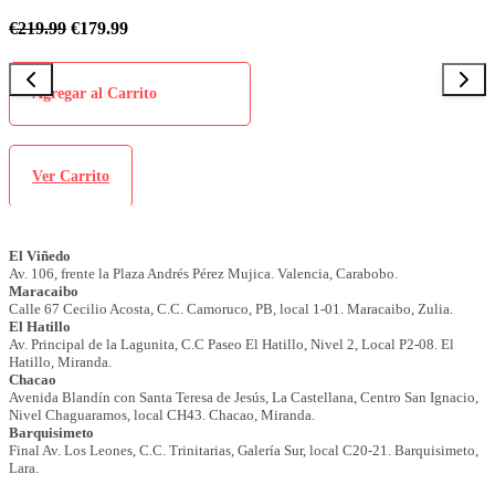
€
219.99
€
179.99
Agregar al Carrito
Ver Carrito