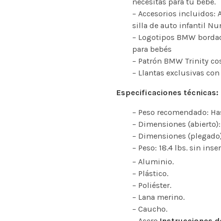
necesitas para tu bebé.
– Accesorios incluidos: 
silla de auto infantil Nu
– Logotipos BMW bordados
para bebés
– Patrón BMW Trinity cos
– Llantas exclusivas con
Especificaciones técnicas:
– Peso recomendado: Has
– Dimensiones (abierto):
– Dimensiones (plegado):
– Peso: 18.4 lbs. sin inse
– Aluminio.
– Plástico.
– Poliéster.
– Lana merino.
– Caucho.
– Acero.
Instrucciones d