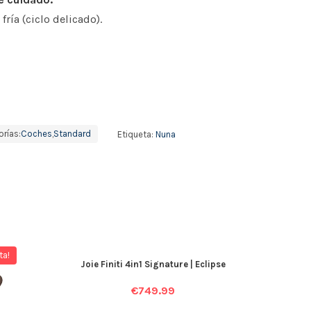
ría (ciclo delicado).
rías:
Coches
,
Standard
Etiqueta:
Nuna
ta!
Joie Finiti 4in1 Signature | Eclipse
€
749.99