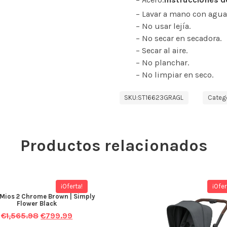
– Lavar a mano con agua f
– No usar lejía.
– No secar en secadora.
– Secar al aire.
– No planchar.
– No limpiar en seco.
SKU:
ST16623GRAGL
Catego
Productos relacionados
¡Oferta!
¡Ofer
Mios 2 Chrome Brown | Simply
Flower Black
€
1,565.98
€
799.99