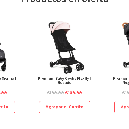
 Sienna |
Premium Baby Coche Flexfly |
Premium 
e
Rosado
Neg
.99
€
199.99
€
169.99
€
1
rito
Agregar al Carrito
Agr