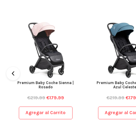
Premium Baby Coche Sienna |
Premium Baby Coche
Rosado
Azul Celest
€
219.99
€
179.99
€
219.99
€
179
Agregar al Carrito
Agregar al Car