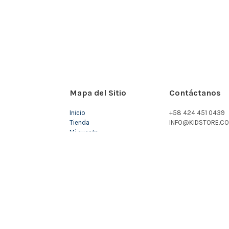
Mapa del Sitio
Contáctanos
Inicio
+58 424 451 0439
Tienda
INFO@KIDSTORE.CO
Mi cuenta
Carrito