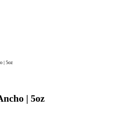
o | 5oz
Ancho | 5oz