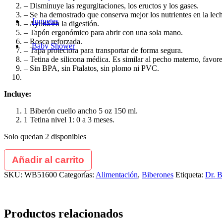
– Disminuye las regurgitaciones, los eructos y los gases.
– Se ha demostrado que conserva mejor los nutrientes en la lec
Juguetes
– Ayuda en la digestión.
– Tapón ergonómico para abrir con una sola mano.
– Rosca reforzada.
Baby Shower
– Tapa protectora para transportar de forma segura.
– Tetina de silicona médica. Es similar al pecho materno, favor
– Sin BPA, sin Ftalatos, sin plomo ni PVC.
Incluye:
1 Biberón cuello ancho 5 oz 150 ml.
1 Tetina nivel 1: 0 a 3 meses.
Solo quedan 2 disponibles
Añadir al carrito
SKU:
WB51600
Categorías:
Alimentación
,
Biberones
Etiqueta:
Dr. 
Productos relacionados