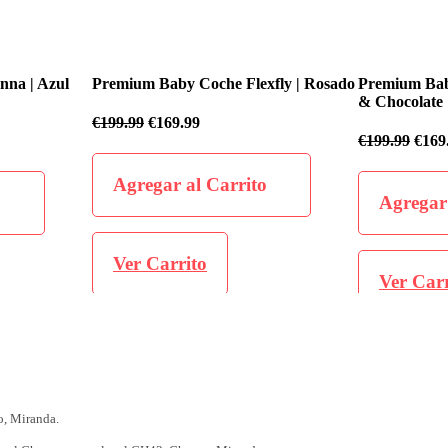
exfly | Rosado
Premium Baby Coche Flexfly | Negro
Premium Ba
& Chocolate
€
199.99
€
1
€
199.99
€
169.99
to
Agrega
Agregar al Carrito
Ver Ca
Ver Carrito