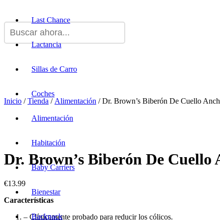
Last Chance
Lactancia
Sillas de Carro
Coches
Inicio
/
Tienda
/
Alimentación
/ Dr. Brown’s Biberón De Cuello Anch
Alimentación
Habitación
Dr. Brown’s Biberón De Cuello 
Baby Carriers
€
13.99
Bienestar
Características
Backpack
– Clínicamente probado para reducir los cólicos.