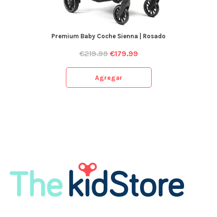
Premium Baby Coche Sienna | Rosado
€
219.99
€
179.99
Agregar