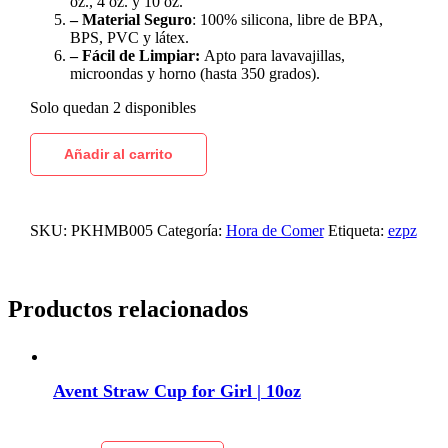
oz., 4 oz. y 10 oz.
– Material Seguro
: 100% silicona, libre de BPA,
BPS, PVC y látex.
– Fácil de Limpiar:
Apto para lavavajillas,
microondas y horno (hasta 350 grados).
Solo quedan 2 disponibles
Añadir al carrito
SKU:
PKHMB005
Categoría:
Hora de Comer
Etiqueta:
ezpz
Productos relacionados
Avent Straw Cup for Girl | 10oz