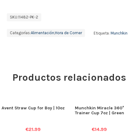
SKU:
11482-PK-2
Categorías:
Alimentación
,
Hora de Comer
Etiqueta:
Munchkin
Productos relacionados
Avent Straw Cup for Boy | 10oz
Munchkin Miracle 360°
Trainer Cup 7oz | Green
€
21.99
€
14.99