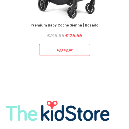
Premium Baby Coche Sienna | Rosado
€
219.99
€
179.99
Agregar