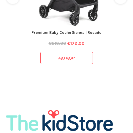
Premium Baby Coche Sienna | Rosado
€
219.99
€
179.99
Agregar