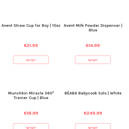
Avent Straw Cup for Boy | 10oz
Avent Milk Powder Dispenser |
Blue
€
21.99
€
14.99
Agregar
Agregar
Munchkin Miracle 360°
BÉABA Babycook Solo | White
Trainer Cup | Blue
€
18.99
€
249.99
Agregar
Agregar