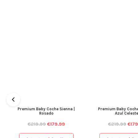
Premium Baby Coche Sienna |
Premium Baby Coche
Rosado
Azul Celest
€
219.99
€
179.99
€
219.99
€
179