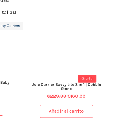
das!
 tallas!
aby Carriers
¡Oferta!
 Baby
Joie Carrier Savvy Lite 3 in 1 | Cobble
Stone
€
229.99
€
160.99
Añadir al carrito