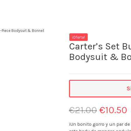
3-Piece Bodysuit & Bonnet
¡Oferta!
Carter’s Set 
Bodysuit & B
S
€
21.00
€
10.50
¡Un bonito gorro y un par de 