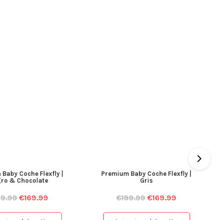
Baby Coche Flexfly |
Premium Baby Coche Flexfly |
ro & Chocolate
Gris
99.99
€
169.99
€
199.99
€
169.99