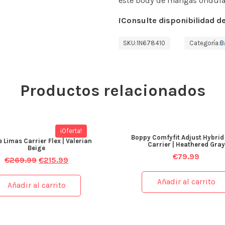
este body de mangas ondula
¡Consulte disponibilidad de
SKU:
1N678410
Categoría:
B
Productos relacionados
¡Oferta!
Boppy Comfyfit Adjust Hybrid
 Limas Carrier Flex | Valerian
Carrier | Heathered Gray
Beige
€
79.99
€
269.99
€
215.99
Añadir al carrito
Añadir al carrito