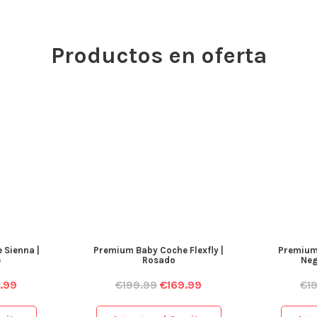
Productos en oferta
 Sienna |
Premium Baby Coche Flexfly |
Premium 
e
Rosado
Neg
.99
€
199.99
€
169.99
€
1