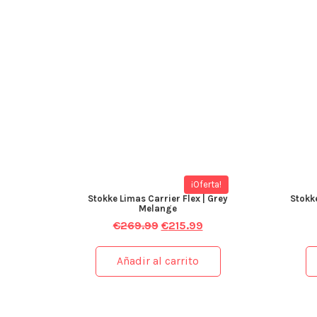
¡Oferta!
Stokke Limas Carrier Flex | Grey
Stokke
Melange
€
269.99
€
215.99
Añadir al carrito