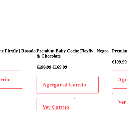
fly | Rosado
Premium Baby Coche Flexfly | Negro
Premium Baby
& Chocolate
€
199.99
€
169
€
199.99
€
169.99
o
Agregar 
Agregar al Carrito
Ver Carr
Ver Carrito