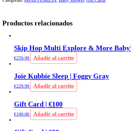
Categorías:
#BABYEMILIA
,
Baby Shower
,
Gift Cards
Productos relacionados
Skip Hop Multi Explore & More Baby’s
Añadir al carrito
€
259.99
Joie Kubbie Sleep | Foggy Gray
Añadir al carrito
€
229.99
Gift Card | €100
Añadir al carrito
€
100.00