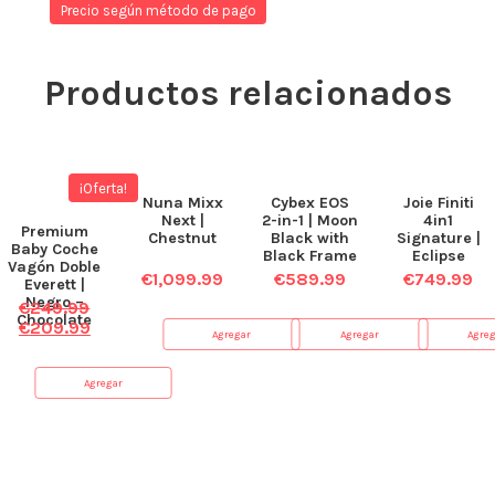
Precio según método de pago
Productos relacionados
¡Oferta!
Nuna Mixx
Cybex EOS
Joie Finiti
Next |
2-in-1 | Moon
4in1
Premium
Chestnut
Black with
Signature |
Baby Coche
Black Frame
Eclipse
Vagón Doble
€
1,099.99
€
589.99
€
749.99
Everett |
Negro –
€
249.99
Chocolate
€
209.99
Agregar
Agregar
Agre
Agregar