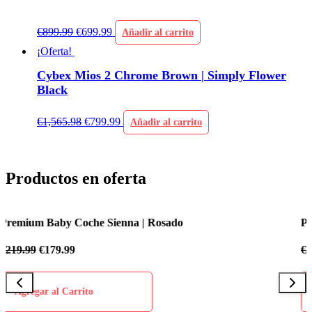
€
899.99
€
699.99
Añadir al carrito
¡Oferta!
Cybex Mios 2 Chrome Brown | Simply Flower
Black
€
1,565.98
€
799.99
Añadir al carrito
Productos en oferta
Premium Baby Coche Sienna | Azul Celeste
€
219.99
€
179.99
Agregar al Carrito