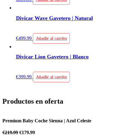
Divicar Wave Gavetero | Natural
€
499.99
Añadir al carrito
Divicar Lion Gavetero | Blanco
€
399.99
Añadir al carrito
Productos en oferta
Premium Baby Coche Sienna | Azul Celeste
P
€
219.99
€
179.99
€