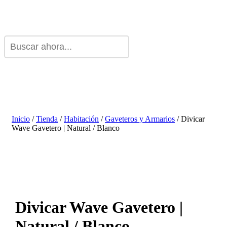
Inicio
/
Tienda
/
Habitación
/
Gaveteros y Armarios
/ Divicar
Wave Gavetero | Natural / Blanco
Divicar Wave Gavetero |
Natural / Blanco