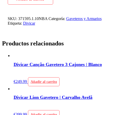
SKU:
371595.1.10NBA
Categoría:
Gaveteros y Armarios
Etiqueta:
Divicar
Productos relacionados
Divicar Canção Gavetero 3 Cajones | Blanco
€
249.99
Añadir al carrito
Divicar Lion Gavetero | Carvalho Avelã
€
399.99
Añadir al carrito