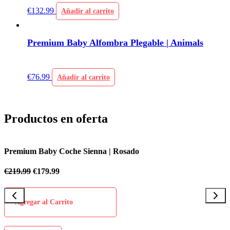
€
132.99
Añadir al carrito
Premium Baby Alfombra Plegable | Animals
€
76.99
Añadir al carrito
Productos en oferta
Premium Baby Coche Sienna | Rosado
P
€
219.99
€
179.99
€
Agregar al Carrito