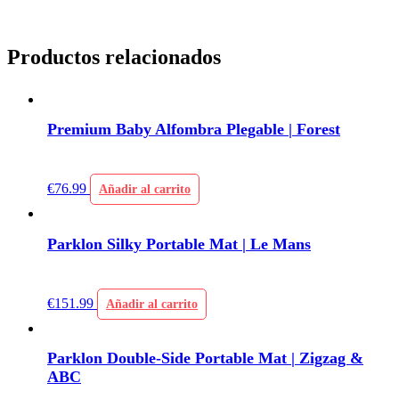
Productos relacionados
Premium Baby Alfombra Plegable | Forest
€
76.99
Añadir al carrito
Parklon Silky Portable Mat | Le Mans
€
151.99
Añadir al carrito
Parklon Double-Side Portable Mat | Zigzag &
ABC