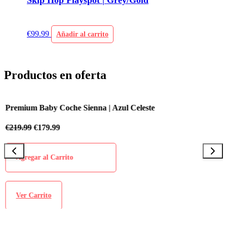
Skip Hop Playspot | Grey/Gold
€
99.99
Añadir al carrito
Productos en oferta
Premium Baby Coche Sienna | Azul Celeste
P
€
219.99
€
179.99
€
Agregar al Carrito
Ver Carrito