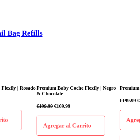
l Bag Refills
fly | Rosado
Premium Baby Coche Flexfly | Negro
Premium Baby
& Chocolate
€
199.99
€
169
€
199.99
€
169.99
o
Agregar 
Agregar al Carrito