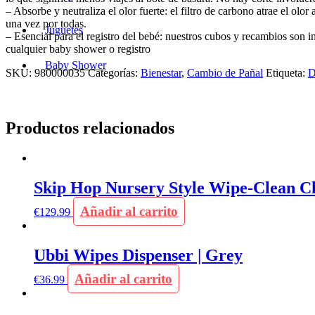
– Absorbe y neutraliza el olor fuerte: el filtro de carbono atrae el olo
una vez por todas.
Juguetes
– Esencial para el registro del bebé: nuestros cubos y recambios son 
cualquier baby shower o registro
Baby Shower
SKU:
980000035
Categorías:
Bienestar
,
Cambio de Pañal
Etiqueta:
D
Productos relacionados
Skip Hop Nursery Style Wipe-Clean C
Añadir al carrito
€
129.99
Ubbi Wipes Dispenser | Grey
Añadir al carrito
€
36.99