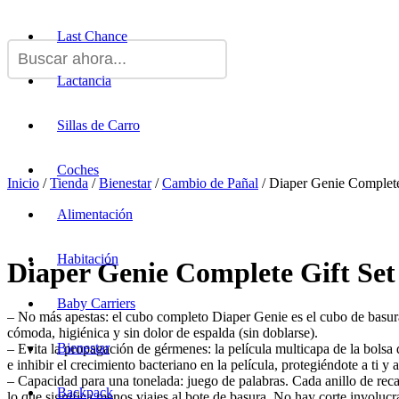
Last Chance
Lactancia
Sillas de Carro
Coches
Inicio
/
Tienda
/
Bienestar
/
Cambio de Pañal
/ Diaper Genie Complete
Alimentación
Habitación
Diaper Genie Complete Gift Set
Baby Carriers
– No más apestas: el cubo completo Diaper Genie es el cubo de basura 
cómoda, higiénica y sin dolor de espalda (sin doblarse).
Bienestar
– Evita la propagación de gérmenes: la película multicapa de la bolsa
e inhibir el crecimiento bacteriano en la película, protegiéndote a ti y 
– Capacidad para una tonelada: juego de palabras. Cada anillo de reca
Backpack
lo que significa menos viajes al bote de basura. No hay corte involucr