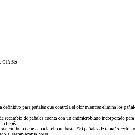
 Gift Set
definitivo para pañales que controla el olor mientras elimina los pañal
 de recambio de pañales cuenta con un antimicrobiano incorporado para 
a tu bebé.
rga continua tiene capacidad para hasta 270 pañales de tamaño recién n
ado al reemplazar la bolsa.