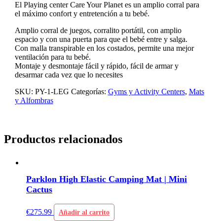
El Playing center Care Your Planet es un amplio corral para
el máximo confort y entretención a tu bebé.
Amplio corral de juegos, corralito portátil, con amplio
espacio y con una puerta para que el bebé entre y salga.
Con malla transpirable en los costados, permite una mejor
ventilación para tu bebé.
Montaje y desmontaje fácil y rápido, fácil de armar y
desarmar cada vez que lo necesites
SKU:
PY-1-LEG
Categorías:
Gyms y Activity Centers
,
Mats
y Alfombras
Productos relacionados
Parklon High Elastic Camping Mat | Mini
Cactus
€
275.99
Añadir al carrito